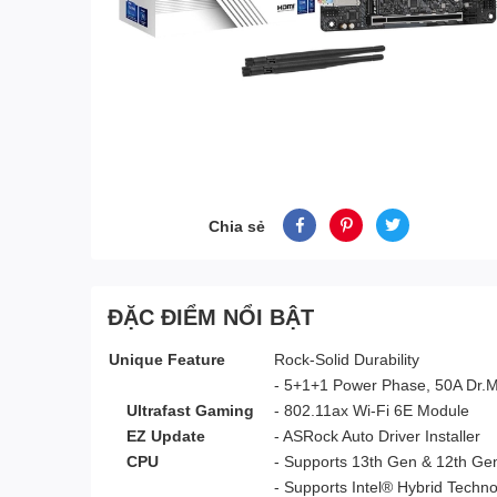
Chia sẻ
ĐẶC ĐIỂM NỔI BẬT
Unique Feature
Rock-Solid Durability
- 5+1+1 Power Phase, 50A Dr.
Ultrafast Gaming
- 802.11ax Wi-Fi 6E Module
EZ Update
- ASRock Auto Driver Installer
CPU
- Supports 13th Gen & 12th Gen
- Supports Intel® Hybrid Techno