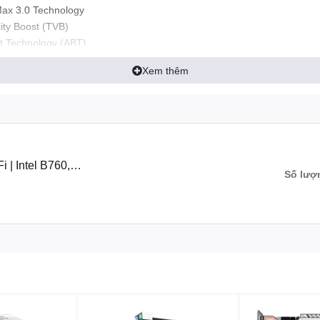
ax 3.0 Technology
ity Boost (TVB)
t Technology (ABT)
Xem thêm
echnology
uffered memory up to 5333+(OC)*
modules (operate in non-ECC mode)
ory: 64GB
y Profile (XMP) 2.0
| Intel B760,
Số lượ
ith GUI support