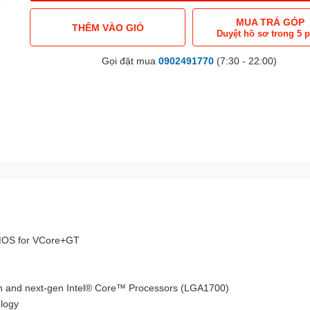
MUA TRẢ GÓP
THÊM VÀO GIỎ
Duyệt hồ sơ trong 5 
Gọi đặt mua
0902491770
(7:30 - 22:00)
MOS for VCore+GT
 and next-gen Intel® Core™ Processors (LGA1700)
logy