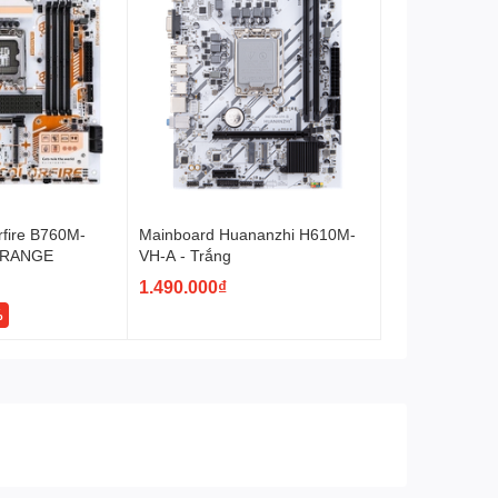
rfire B760M-
Mainboard Huananzhi H610M-
ORANGE
VH-A - Trắng
1.490.000₫
%