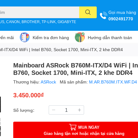
Gọi mua hàng
0902491770
SUS, CANON, BROTHER, TP-LINK, GIGABYTE
ến mãi
Kiểm tra đơn hàng
Hướng dẫn thanh toán
ITX/D4 WiFi | Intel B760, Socket 1700, Mini-ITX, 2 khe DDR4
Mainboard ASRock B760M-ITX/D4 WiFi | In
B760, Socket 1700, Mini-ITX, 2 khe DDR4
Thương hiệu:
ASRock
Mã sản phẩm:
M.AR.B760M.ITX.WF.D4
3.450.000₫
Số lượng:
MUA NGAY
Giao hàng tận nơi hoặc nhận tại cửa hàng