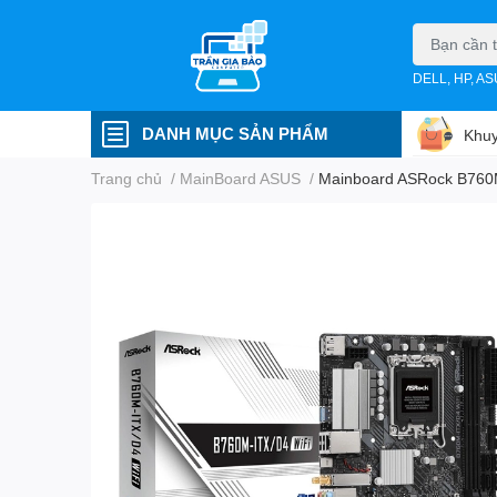
DELL, HP, A
DANH MỤC SẢN PHẨM
Khuy
Trang chủ
/
MainBoard ASUS
/
Mainboard ASRock B760M-