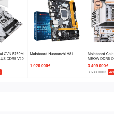
ful CVN B760M
Mainboard Huananzhi H81
Mainboard Colo
LUS DDR5 V20
MEOW DDR5 
1.020.000₫
3.499.000₫
3.633.000₫
%
-4