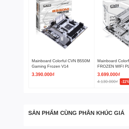
Mainboard Colorful CVN B550M
Mainboard Color
Gaming Frozen V14
FROZEN WIFI P
3.390.000₫
3.699.000₫
4.130.000₫
-11
SẢN PHẨM CÙNG PHÂN KHÚC GIÁ