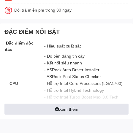
Đổi trả miễn phí trong 30 ngày
ĐẶC ĐIỂM NỔI BẬT
Đặc điểm độc
- Hiệu suất xuất sắc
đáo
- Độ bền đáng tin cậy
- Kết nối siêu nhanh
- ASRock Auto Driver Installer
- ASRock Post Status Checker
CPU
- Hỗ trợ Intel Core Processors (LGA1700)
- Hỗ trợ Intel Hybrid Technology
- Hỗ trợ Intel Turbo Boost Max 3.0 Tech
- Hỗ trợ Intel Thermal Velocity Boost
Xem thêm
- Hỗ trợ Intel Adaptive Boost Technology
Chipset
- Intel B760
Bộ nhớ
- Công nghệ bộ nhớ DDR5 Dual Channel
- 4 khe cắm DDR5 DIMM