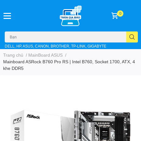
0
DELL, HP, ASUS, CANON, BROTHER, TP-LINK, GIGABYTE
Trang chủ
/
MainBoard ASUS
/
Mainboard ASRock B760 Pro RS | Intel B760, Socket 1700, ATX, 4
khe DDR5