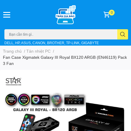
0
DELL, HP, ASUS, CANON, BROTHER, TP-LINK, GIGABYTE
Trang chủ
/
Tản nhiệt PC
/
Fan Case Xigmatek Galaxy III Royal BX120 ARGB (EN46119) Pack
3 Fan