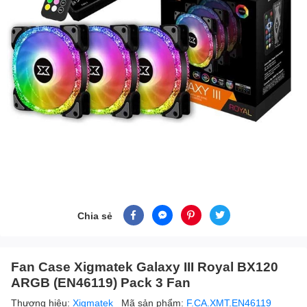
Chia sẻ
Fan Case Xigmatek Galaxy III Royal BX120
ARGB (EN46119) Pack 3 Fan
Thương hiệu:
Xigmatek
Mã sản phẩm:
F.CA.XMT.EN46119