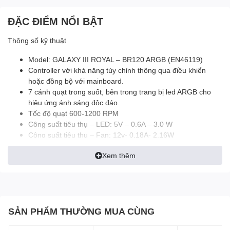
ĐẶC ĐIỂM NỔI BẬT
Thông số kỹ thuật
Model: GALAXY III ROYAL – BR120 ARGB (EN46119)
Controller với khả năng tùy chỉnh thông qua điều khiển
hoặc đồng bộ với mainboard.
7 cánh quạt trong suốt, bên trong trang bị led ARGB cho
hiệu ứng ánh sáng độc đáo.
Tốc độ quạt 600-1200 RPM
Công suất tiêu thụ – LED: 5V – 0.6A – 3.0 W
Công suất tiêu thụ – Fan: 12v- 0.18A- 2.16W
Độ ồn: < 23.7 dBA
Xem thêm
MÔ TẢ SẢN PHẨM
Giới thiệu Fan Case
Xigmatek Galaxy III
Essential BX120 ARGB
SẢN PHẨM THƯỜNG MUA CÙNG
(EN45433) Pack 3 Fan