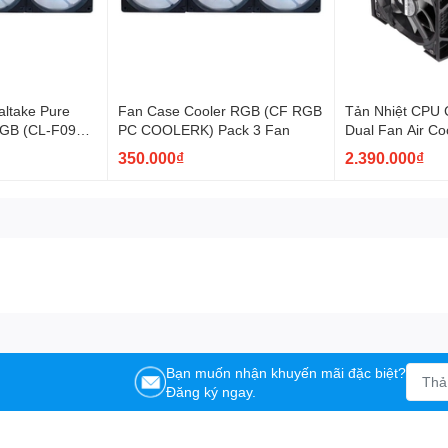
ltake Pure
Fan Case Cooler RGB (CF RGB
Tản Nhiệt CPU 
RGB (CL-F097-
PC COOLERK) Pack 3 Fan
Dual Fan Air Co
350.000₫
2.390.000₫
Bạn muốn nhận khuyến mãi đặc biệt?
Đăng ký ngay.