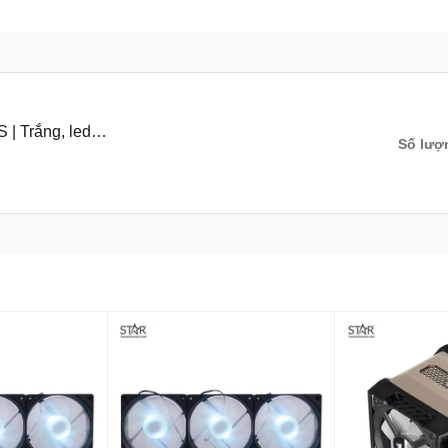
| Trắng, led
Số lượ