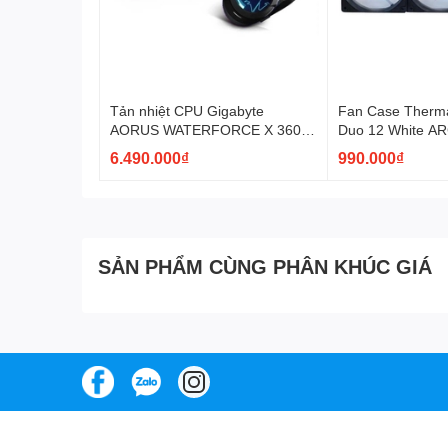
Tản nhiệt CPU Gigabyte
Fan Case Therma
AORUS WATERFORCE X 360
Duo 12 White A
ARGB AiO Cooling
PL12SW-A)
6.490.000₫
990.000₫
SẢN PHẨM CÙNG PHÂN KHÚC GIÁ