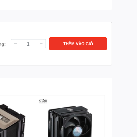
ng:
THÊM VÀO GIỎ