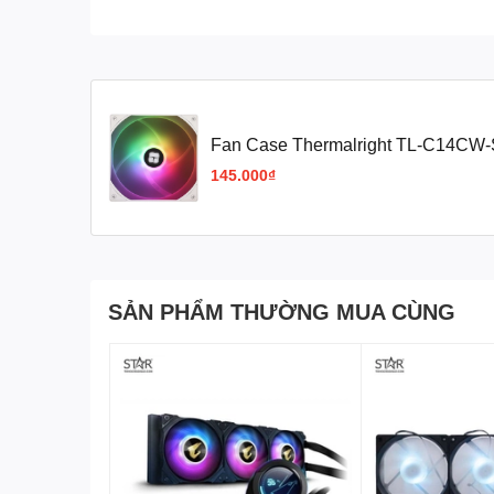
Fan Case Thermalright TL-C14CW-S 
ARGB, 140mm
145.000₫
SẢN PHẨM THƯỜNG MUA CÙNG