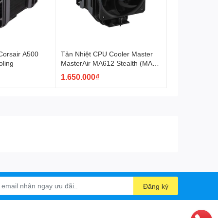
Corsair A500
Tản Nhiệt CPU Cooler Master
oling
MasterAir MA612 Stealth (MAP-
T6PS-218PK-R1)
1.650.000₫
Đăng ký