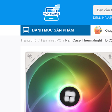
DELL, HP, A
DANH MỤC SẢN PHẨM
Khuy
Trang chủ
/
Tản nhiệt PC
/
Fan Case Thermalright TL-