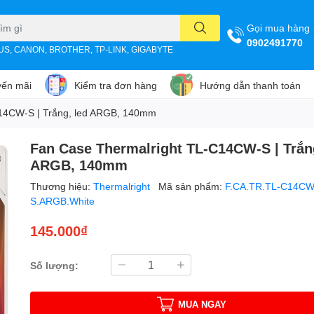
Gọi mua hàng
0902491770
SUS, CANON, BROTHER, TP-LINK, GIGABYTE
ến mãi
Kiểm tra đơn hàng
Hướng dẫn thanh toán
C14CW-S | Trắng, led ARGB, 140mm
Fan Case Thermalright TL-C14CW-S | Trắn
ARGB, 140mm
Thương hiệu:
Thermalright
Mã sản phẩm:
F.CA.TR.TL-C14CW
S.ARGB.White
145.000₫
Số lượng:
MUA NGAY