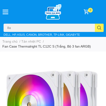
0
DELL, HP, ASUS, CANON, BROTHER, TP-LINK, GIGABYTE
Trang chủ
/
Tản nhiệt PC
/
Fan Case Thermalright TL C12C S (Trắng, Bộ 3 fan ARGB)