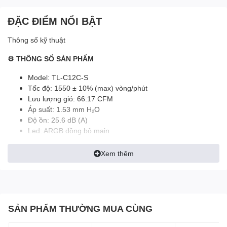
ĐẶC ĐIỂM NỔI BẬT
Thông số kỹ thuật
⚙ THÔNG SỐ SẢN PHẨM
Model: TL-C12C-S
Tốc độ: 1550 ± 10% (max) vòng/phút
Lưu lượng gió: 66.17 CFM
Áp suất: 1.53 mm H₂O
Độ ồn: 25.6 dB (A)
Led: ARGB đồng bộ main
Kết nối: PWM PST 4 pin | ARGB 5V 3pin Daisy chain
Kích thước: 120 x 120 x 25 (mm)
Xem thêm
Phụ kiện: ốc M5x10 gắn case
Màu: trắng
SẢN PHẨM THƯỜNG MUA CÙNG