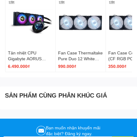
Tản nhiệt CPU
Fan Case Thermaltake
Fan Case Coo
Gigabyte AORUS
Pure Duo 12 White
(CF RGB PC
WATERFORCE X 360
ARGB (CL-F097-
COOLERK) Pa
6.490.000₫
990.000₫
350.000₫
ARGB AiO Cooling
PL12SW-A)
Fan
SẢN PHẨM CÙNG PHÂN KHÚC GIÁ
Bạn muốn nhận khuyến mãi
đặc biệt? Đăng ký ngay.