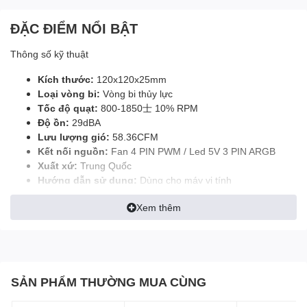
ĐẶC ĐIỂM NỔI BẬT
Thông số kỹ thuật
Kích thước:
120x120x25mm
Loại vòng bi:
Vòng bi thủy lực
Tốc độ quạt:
800-1850士 10% RPM
Độ ồn:
29dBA
Lưu lượng gió:
58.36CFM
Kết nối nguồn:
Fan 4 PIN PWM / Led 5V 3 PIN ARGB
Xuất xứ:
Trung Quốc
Hướng dẫn sử dụng:
Dùng cho máy vi tính
MÔ TẢ SẢN PHẨM
Quạt Fan Case Leopard
Xem thêm
Astro V2 ARGB – Sự lựa
chọn hoàn hảo cho hệ
thống máy tính của bạn
SẢN PHẨM THƯỜNG MUA CÙNG
Hệ thống tản nhiệt luôn là yếu tố quan trọng trong việc duy