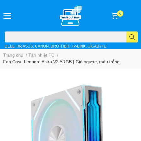
0
DELL, HP, ASUS, CANON, BROTHER, TP-LINK, GIGABYTE
Trang chủ
/
Tản nhiệt PC
/
Fan Case Leopard Astro V2 ARGB | Gió ngược, màu trắng