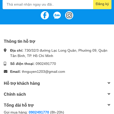
bao giờ hết.
Đăng ký
Hoạt động êm ái, phù hợp mọi
nhu cầu
Với độ ồn chỉ
29dBA
, quạt hoạt động yên tĩnh ngay cả
trong môi trường làm việc hay giải trí. Điều này đặc biệt
Thông tin hỗ trợ
phù hợp cho người dùng yêu cầu sự yên tĩnh nhưng vẫn
cần hiệu suất cao.
Địa chỉ:
730/32/3 đường Lạc Long Quân, Phường 09, Quận
Tân Bình, TP. Hồ Chí Minh
Số điện thoại:
0902491770
Email:
thnguyen1203@gmail.com
Hỗ trợ khách hàng
Chính sách
Tổng đài hỗ trợ
Gọi mua hàng:
0902491770
(8h-20h)