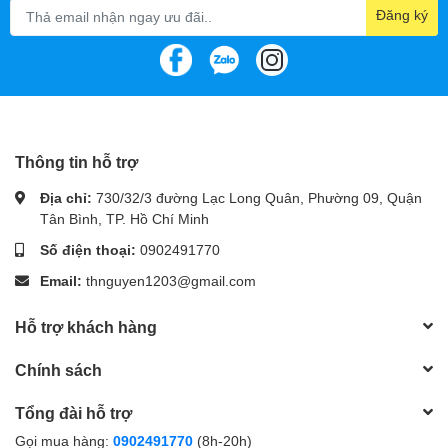
bao giờ hết.
Đăng ký
Hoạt động êm ái, phù hợp mọi
nhu cầu
Với độ ồn chỉ
29dBA
, quạt hoạt động yên tĩnh ngay cả
trong môi trường làm việc hay giải trí. Điều này đặc biệt
Thông tin hỗ trợ
phù hợp cho người dùng yêu cầu sự yên tĩnh nhưng vẫn
cần hiệu suất cao.
Địa chỉ:
730/32/3 đường Lạc Long Quân, Phường 09, Quận
Tân Bình, TP. Hồ Chí Minh
Số điện thoại:
0902491770
Email:
thnguyen1203@gmail.com
Hỗ trợ khách hàng
Chính sách
Tổng đài hỗ trợ
Gọi mua hàng:
0902491770
(8h-20h)