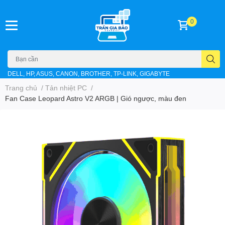
0
DELL, HP, ASUS, CANON, BROTHER, TP-LINK, GIGABYTE
Trang chủ
/
Tản nhiệt PC
/
Fan Case Leopard Astro V2 ARGB | Gió ngược, màu đen