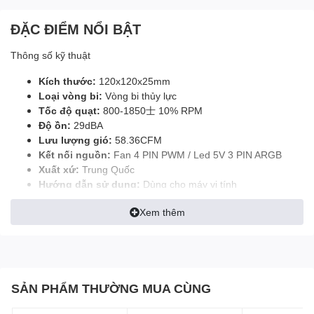
ĐẶC ĐIỂM NỔI BẬT
Thông số kỹ thuật
Kích thước:
120x120x25mm
Loại vòng bi:
Vòng bi thủy lực
Tốc độ quạt:
800-1850士 10% RPM
Độ ồn:
29dBA
Lưu lượng gió:
58.36CFM
Kết nối nguồn:
Fan 4 PIN PWM / Led 5V 3 PIN ARGB
Xuất xứ:
Trung Quốc
Hướng dẫn sử dụng:
Dùng cho máy vi tính
MÔ TẢ SẢN PHẨM
Quạt Fan Case Leopard
Xem thêm
Astro V2 ARGB – Sự lựa
chọn hoàn hảo cho hệ
thống máy tính của bạn
SẢN PHẨM THƯỜNG MUA CÙNG
Hệ thống tản nhiệt luôn là yếu tố quan trọng trong việc duy