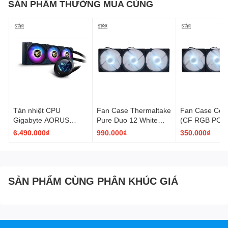
Điện áp định mức LED: 5V
SẢN PHẨM THƯỜNG MUA CÙNG
Cường độ dòng định mức LED: 0.66A
Loại LED: LED ARGB
Số bóng LED: 32 (mỗi quạt)
Kết nối LED: 3-pin RGB (5VDG, 5V)
Tản nhiệt CPU
Fan Case Thermaltake
Fan Case Coo
Gigabyte AORUS
Pure Duo 12 White
(CF RGB PC
WATERFORCE X 360
ARGB (CL-F097-
COOLERK) Pa
6.490.000₫
990.000₫
350.000₫
ARGB AiO Cooling
PL12SW-A)
Fan
SẢN PHẨM CÙNG PHÂN KHÚC GIÁ