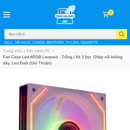
0
DELL, HP, ASUS, CANON, BROTHER, TP-LINK, GIGABYTE
Trang chủ
/
Tản nhiệt PC
/
Fan Case Led ARGB Leopard - Trắng | Kit 3 fan, Ghép nối không
dây, Led Đuổi (Gió Thuận)