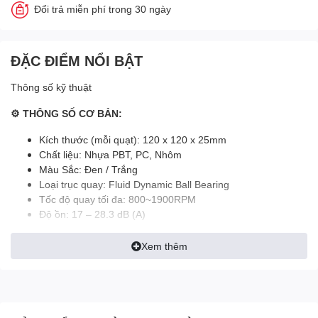
Đổi trả miễn phí trong 30 ngày
ĐẶC ĐIỂM NỔI BẬT
Thông số kỹ thuật
⚙ THÔNG SỐ CƠ BẢN:
Kích thước (mỗi quạt): 120 x 120 x 25mm
Chất liệu: Nhựa PBT, PC, Nhôm
Màu Sắc: Đen / Trắng
Loại trục quay: Fluid Dynamic Ball Bearing
Tốc độ quay tối đa: 800~1900RPM
Độ ồn: 17 – 28.3 dB (A)
Lưu lượng khí tối đa: 64.5 CFM (Tối đa)
Áp lực khí tối đa: 2.62mm H2O (Tối đa)
Xem thêm
Điện áp định mức quạt: 12V
Điện áp khởi động: 6V
Cường độ dòng định mức quạt: 0.22A
Công suất tiêu thụ: 5.16W / 3.6 W