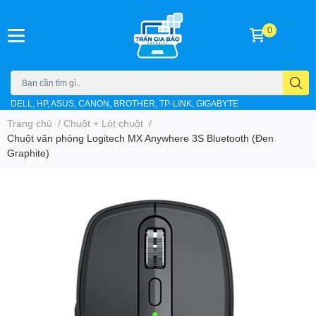
0
DELL, HP, ASUS, CANON, BROTHER, TP-LINK, GIGABYTE
Trang chủ
/
Chuột + Lót chuột
/
Chuột văn phòng Logitech MX Anywhere 3S Bluetooth (Đen
Graphite)