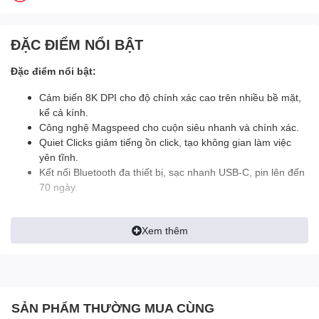
ĐẶC ĐIỂM NỔI BẬT
Đặc điểm nổi bật:
Cảm biến 8K DPI cho độ chính xác cao trên nhiều bề mặt,
kể cả kính.
Công nghệ Magspeed cho cuộn siêu nhanh và chính xác.
Quiet Clicks giảm tiếng ồn click, tạo không gian làm việc
yên tĩnh.
Kết nối Bluetooth đa thiết bị, sạc nhanh USB-C, pin lên đến
70 ngày.
Chuột văn phòng Logitech
Xem thêm
MX Anywhere 3S
Bluetooth (Đen Graphite):
Hiệu quả, linh hoạt, tối ưu
SẢN PHẨM THƯỜNG MUA CÙNG