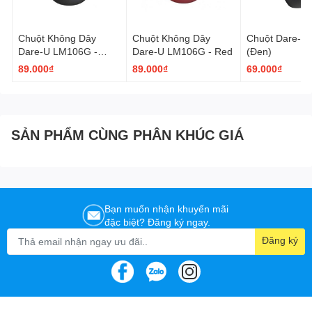
Chuột Không Dây
Chuột Không Dây
Chuột Dare-U
Dare-U LM106G -
Dare-U LM106G - Red
(Đen)
Black
89.000₫
89.000₫
69.000₫
SẢN PHẨM CÙNG PHÂN KHÚC GIÁ
Bạn muốn nhận khuyến mãi
đặc biệt? Đăng ký ngay.
Đăng ký