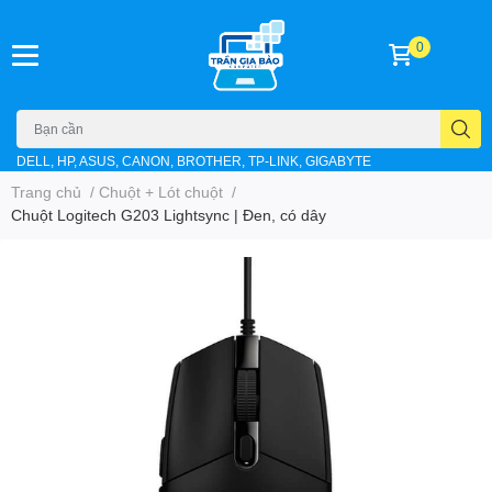
0
DELL, HP, ASUS, CANON, BROTHER, TP-LINK, GIGABYTE
Trang chủ
/
Chuột + Lót chuột
/
Chuột Logitech G203 Lightsync | Đen, có dây