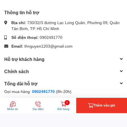
Thông tin hỗ trợ
Địa chỉ:
730/32/3 đường Lạc Long Quân, Phường 09, Quận
Tân Bình, TP. Hồ Chí Minh
Số điện thoại:
0902491770
Email:
thnguyen1203@gmail.com
Hỗ trợ khách hàng
Chính sách
Tổng đài hỗ trợ
Gọi mua hàng:
0902491770
(8h-20h)
Gọi bảo hành:
0902491770
(8h-20h)
0
Thêm vào giỏ
Nhắn tin
Gọi điện
Giỏ hàng
Gọi khiếu nại:
0902491770
(8h-20h)