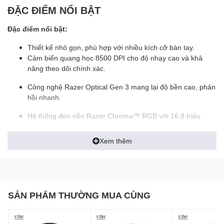
ĐẶC ĐIỂM NỔI BẬT
Đặc điểm nổi bật:
Thiết kế nhỏ gọn, phù hợp với nhiều kích cỡ bàn tay.
Cảm biến quang học 8500 DPI cho độ nhạy cao và khả
năng theo dõi chính xác.
Công nghệ Razer Optical Gen 3 mang lại độ bền cao, phản
hồi nhanh.
Hệ thống đèn nền Razer Chroma™ RGB với 16.8 triệu
màu.
Xem thêm
Chuột Gaming Razer
Cobra: Nhẹ Nhàng, Hiệu
Năng Cao, Hoàn Hảo Cho
SẢN PHẨM THƯỜNG MUA CÙNG
Game Thủ