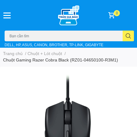
0
DELL, HP, ASUS, CANON, BROTHER, TP-LINK, GIGABYTE
Trang chủ
/
Chuột + Lót chuột
/
Chuột Gaming Razer Cobra Black (RZ01-04650100-R3M1)