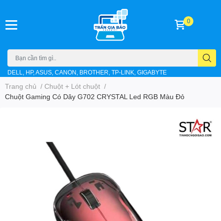
0
DELL, HP, ASUS, CANON, BROTHER, TP-LINK, GIGABYTE
Trang chủ
/
Chuột + Lót chuột
/
Chuột Gaming Có Dây G702 CRYSTAL Led RGB Màu Đỏ