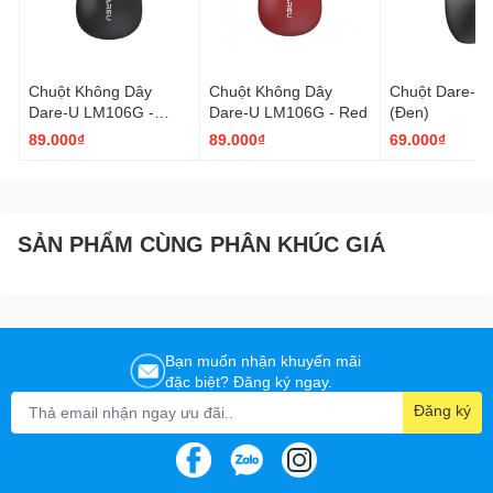
Chuột Không Dây
Chuột Không Dây
Chuột Dare-U
Dare-U LM106G -
Dare-U LM106G - Red
(Đen)
Black
89.000₫
89.000₫
69.000₫
SẢN PHẨM CÙNG PHÂN KHÚC GIÁ
Bạn muốn nhận khuyến mãi
đặc biệt? Đăng ký ngay.
Đăng ký