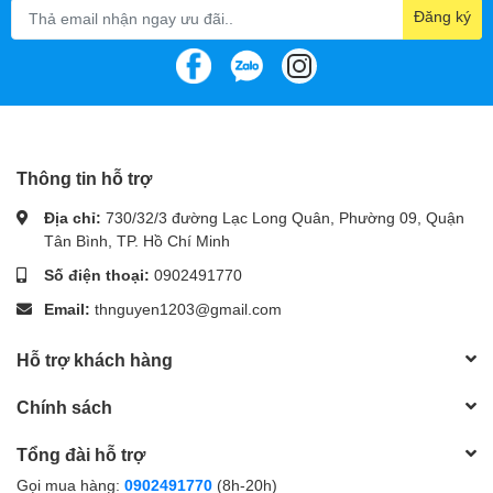
Đăng ký
Thông tin hỗ trợ
Địa chỉ:
730/32/3 đường Lạc Long Quân, Phường 09, Quận
Tân Bình, TP. Hồ Chí Minh
Số điện thoại:
0902491770
Cảm giác gõ mượt mà và âm
Email:
thnguyen1203@gmail.com
thanh êm ái
Hỗ trợ khách hàng
Trang bị switch Akko CS Jelly Pink (v3),
Akko 3098B Multi-
Modes Blue on White
mang lại cảm giác gõ phím mượt mà và
Chính sách
lực nhấn tối ưu. Switch được cải tiến với khuôn mới, giảm thiểu
tiếng ping, mang lại âm thanh creamy dễ chịu trong từng lần
Tổng đài hỗ trợ
nhấn.
Gọi mua hàng:
0902491770
(8h-20h)