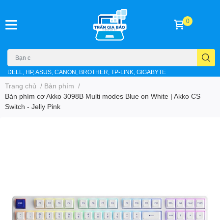
0
DELL, HP, ASUS, CANON, BROTHER, TP-LINK, GIGABYTE
Trang chủ
/
Bàn phím
/
Bàn phím cơ Akko 3098B Multi modes Blue on White | Akko CS
Switch - Jelly Pink