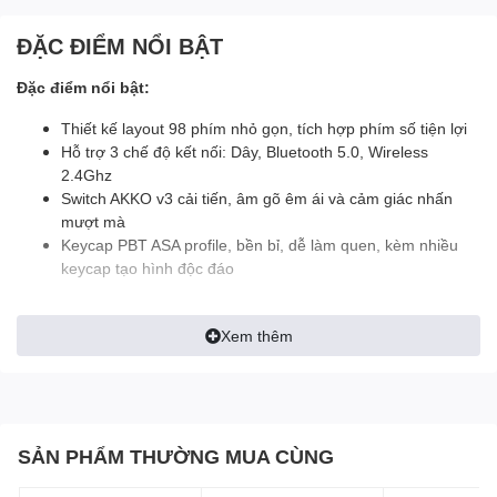
ĐẶC ĐIỂM NỔI BẬT
Đặc điểm nổi bật:
Thiết kế layout 98 phím nhỏ gọn, tích hợp phím số tiện lợi
Hỗ trợ 3 chế độ kết nối: Dây, Bluetooth 5.0, Wireless
2.4Ghz
Switch AKKO v3 cải tiến, âm gõ êm ái và cảm giác nhấn
mượt mà
Keycap PBT ASA profile, bền bỉ, dễ làm quen, kèm nhiều
keycap tạo hình độc đáo
Akko 3098B Multi-Modes
Xem thêm
Blue on White – Sự kết
hợp hoàn hảo giữa thiết
kế nhỏ gọn và hiệu năng
SẢN PHẨM THƯỜNG MUA CÙNG
vượt trội